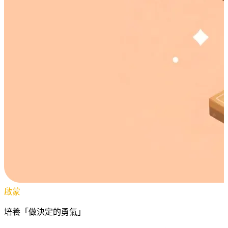
啟蒙
培養「做決定的勇氣」